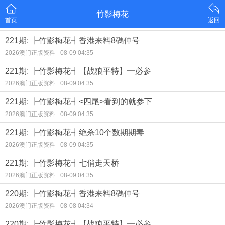
竹影梅花
首页
返回
221期: ┣竹影梅花┫香港来料8碼仲号
2026澳门正版资料
08-09 04:35
221期: ┣竹影梅花┫【战狼平特】━必参
2026澳门正版资料
08-09 04:35
221期: ┣竹影梅花┫<四尾>看到的就参下
2026澳门正版资料
08-09 04:35
221期: ┣竹影梅花┫绝杀10个数期期毒
2026澳门正版资料
08-09 04:35
221期: ┣竹影梅花┫七俏走天桥
2026澳门正版资料
08-09 04:35
220期: ┣竹影梅花┫香港来料8碼仲号
2026澳门正版资料
08-08 04:34
220期: ┣竹影梅花┫【战狼平特】━必参