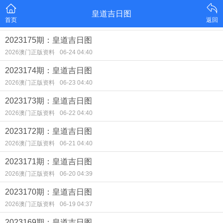
皇道吉日图
首页
返回
2023175期：皇道吉日图
2026澳门正版资料
06-24 04:40
2023174期：皇道吉日图
2026澳门正版资料
06-23 04:40
2023173期：皇道吉日图
2026澳门正版资料
06-22 04:40
2023172期：皇道吉日图
2026澳门正版资料
06-21 04:40
2023171期：皇道吉日图
2026澳门正版资料
06-20 04:39
2023170期：皇道吉日图
2026澳门正版资料
06-19 04:37
2023169期：皇道吉日图